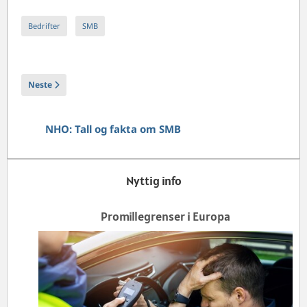
Bedrifter
SMB
Neste artikkel: Pengepolitisk vanstyre
Neste
NHO: Tall og fakta om SMB
Nyttig info
Promillegrenser i Europa